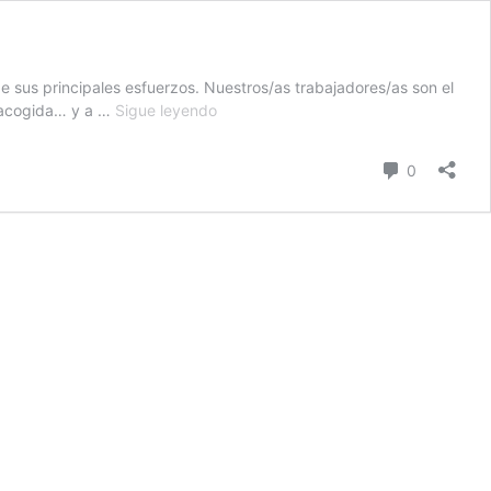
 sus principales esfuerzos. Nuestros/as trabajadores/as son el
People
, acogida… y a …
Sigue leyendo
Focused
como
comentari
0
realidad
empresarial