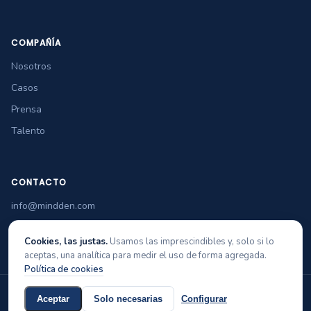
COMPAÑÍA
Nosotros
Casos
Prensa
Talento
CONTACTO
info@mindden.com
+34 965 349 770
Cookies, las justas.
Usamos las imprescindibles y, solo si lo
aceptas, una analítica para medir el uso de forma agregada.
Política de cookies
© 2026 Mindden Soft Tech
Aviso legal
Privacidad
Cookies
Política de calidad
Aceptar
Solo necesarias
Configurar