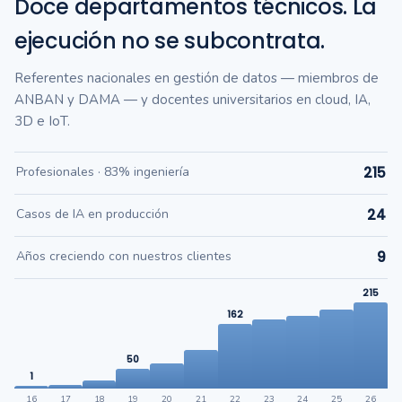
Doce departamentos técnicos. La
ejecución no se subcontrata.
Referentes nacionales en gestión de datos — miembros de
ANBAN y DAMA — y docentes universitarios en cloud, IA,
3D e IoT.
Profesionales · 83% ingeniería
215
Casos de IA en producción
24
Años creciendo con nuestros clientes
9
215
162
50
1
16
17
18
19
20
21
22
23
24
25
26