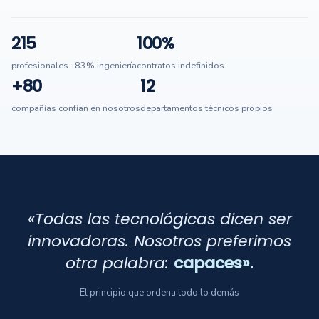
215
100%
profesionales · 83% ingeniería
contratos indefinidos
+80
12
compañías confían en nosotros
departamentos técnicos propios
«Todas las tecnológicas dicen ser
innovadoras. Nosotros preferimos
otra palabra:
capaces».
El principio que ordena todo lo demás