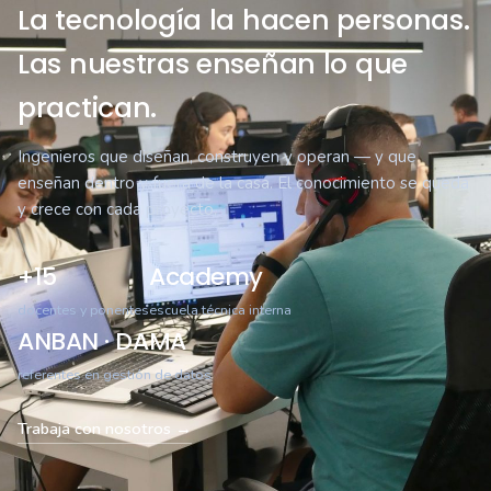
La tecnología la hacen personas.
Las nuestras enseñan lo que
practican.
Ingenieros que diseñan, construyen y operan — y que
enseñan dentro y fuera de la casa. El conocimiento se queda
y crece con cada proyecto.
+15
Academy
docentes y ponentes
escuela técnica interna
ANBAN · DAMA
referentes en gestión de datos
Trabaja con nosotros →