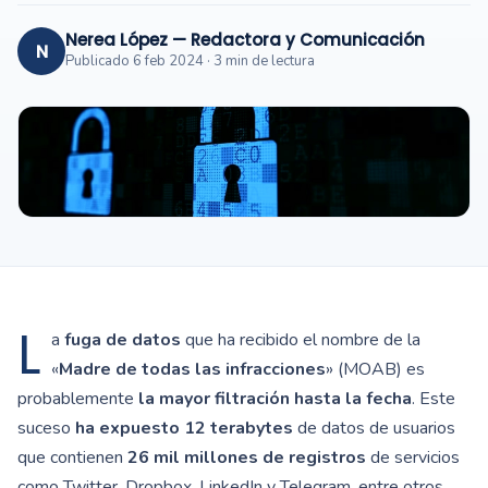
Nerea López — Redactora y Comunicación
N
Publicado 6 feb 2024 · 3 min de lectura
L
a
fuga de datos
que ha recibido el nombre de la
«
Madre de todas las infracciones
» (MOAB) es
probablemente
la mayor filtración hasta la fecha
. Este
suceso
ha expuesto 12 terabytes
de datos de usuarios
que contienen
26 mil millones de registros
de servicios
como Twitter, Dropbox, LinkedIn y Telegram, entre otros.