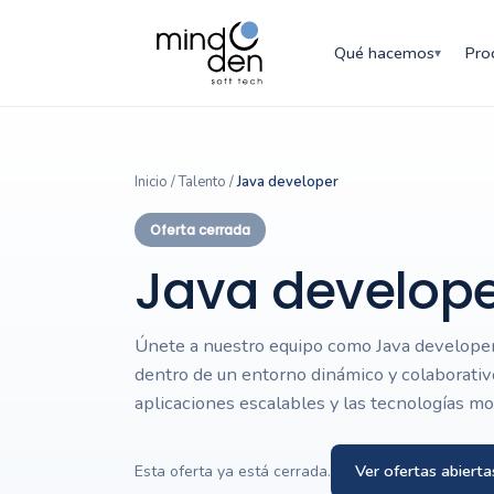
Qué hacemos
Pro
▾
Inicio
/
Talento
/
Java developer
Oferta cerrada
Java develop
Únete a nuestro equipo como Java developer
dentro de un entorno dinámico y colaborativo
aplicaciones escalables y las tecnologías m
Ver ofertas abierta
Esta oferta ya está cerrada.