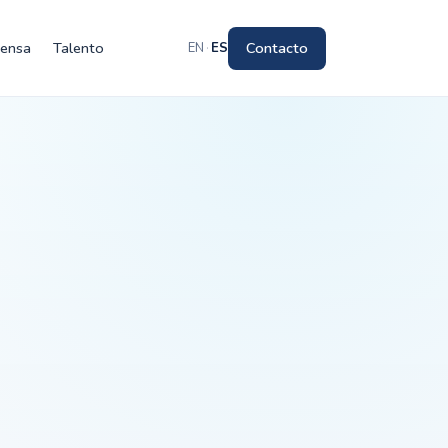
rensa
Talento
Contacto
EN
·
ES