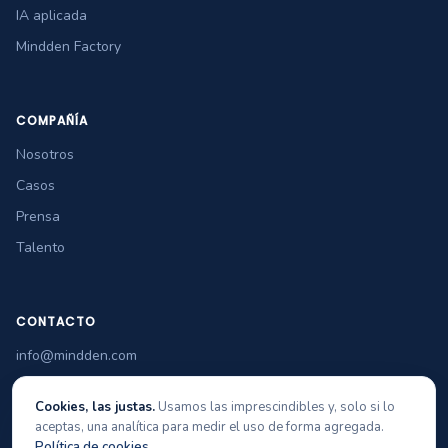
IA aplicada
Mindden Factory
COMPAÑÍA
Nosotros
Casos
Prensa
Talento
CONTACTO
info@mindden.com
+34 965 349 770
Cookies, las justas.
Usamos las imprescindibles y, solo si lo
aceptas, una analítica para medir el uso de forma agregada.
Política de cookies