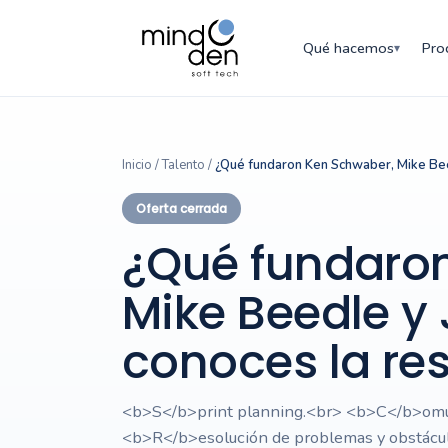
Qué hacemos
Pro
▾
Inicio
/
Talento
/
¿Qué fundaron Ken Schwaber, Mike Bee
Oferta cerrada
¿Qué fundaro
Mike Beedle y 
conoces la re
<b>S</b>print planning.<br> <b>C</b>omuni
<b>R</b>esolución de problemas y obstácul