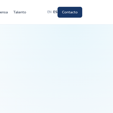
rensa
Talento
Contacto
EN
·
ES