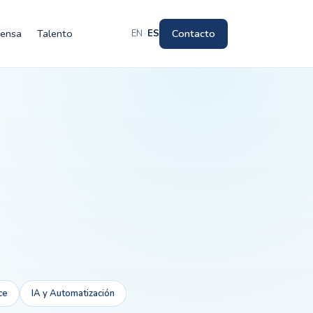
rensa
Talento
Contacto
EN
·
ES
ce
IA y Automatización