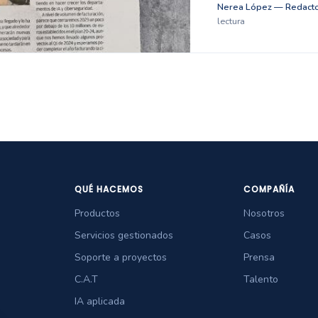
Nerea López — Redacto
lectura
QUÉ HACEMOS
COMPAÑÍA
Productos
Nosotros
Servicios gestionados
Casos
Soporte a proyectos
Prensa
C.A.T
Talento
IA aplicada