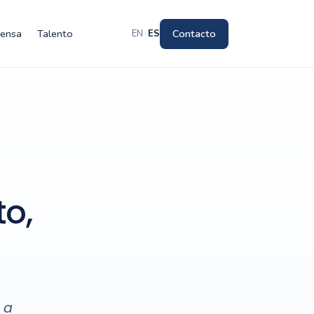
rensa
Talento
Contacto
EN
·
ES
o,
 a