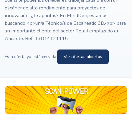
que sí te podemos ofrecer es trabajar cada día con un
escáner de alto rendimiento para proyectos de
innovación. ¿Te apuntas? En MindDen, estamos
buscando <b>un/a Técnico/a de Escaneado 3D,</b> para
un importante cliente del sector Retail emplazado en
Alicante. Ref. T3D14121115
Ver ofertas abiertas
Esta oferta ya está cerrada.