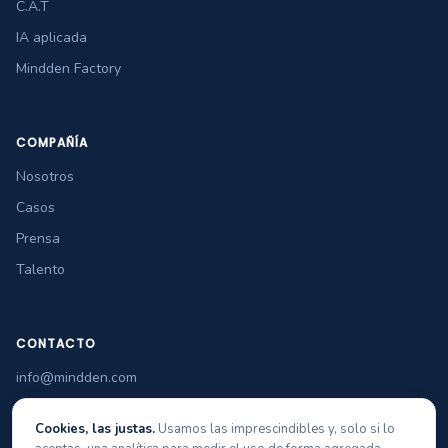
C.A.T
IA aplicada
Mindden Factory
COMPAÑÍA
Nosotros
Casos
Prensa
Talento
CONTACTO
info@mindden.com
+34 965 349 770
Cookies, las justas.
Usamos las imprescindibles y, solo si lo