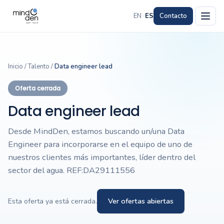
EN
·
ES
Contacto
Inicio
/
Talento
/
Data engineer lead
Oferta cerrada
Data engineer lead
Desde MindDen, estamos buscando un/una Data
Engineer para incorporarse en el equipo de uno de
nuestros clientes más importantes, líder dentro del
sector del agua. REF:DA29111556
Ver ofertas abiertas
Esta oferta ya está cerrada.