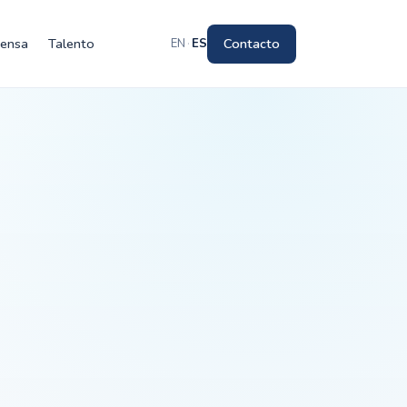
rensa
Talento
Contacto
EN
·
ES