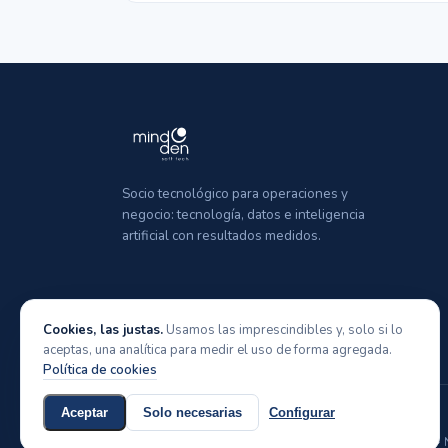
Socio tecnológico para operaciones y
negocio: tecnología, datos e inteligencia
artificial con resultados medidos.
Cookies, las justas.
Usamos las imprescindibles y, solo si lo
aceptas, una analítica para medir el uso de forma agregada.
Política de cookies
Aceptar
Solo necesarias
Configurar
© 2026 Mindden Soft Tech
GRUPO ALINVENTOR DESARROLLO ESTRATEGICO, S.L. · NIF