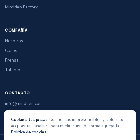
Mindden Factory
COMPAÑÍA
Nosotros
Casos
Prensa
Talento
CONTACTO
info@mindden.com
+34 965 349 770
Cookies, las justas.
Usamos las imprescindibles y, solo si lo
aceptas, una analítica para medir el uso de forma agregada.
Política de cookies
© 2026 Mindden Soft Tech
Aviso legal
Privacidad
Cookies