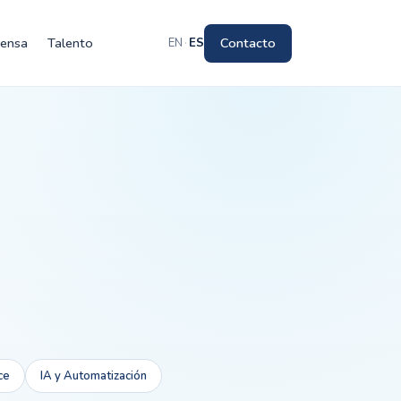
rensa
Talento
Contacto
EN
·
ES
ce
IA y Automatización