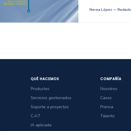
Nerea López — Redacto
QUÉ HACEMOS
COMPAÑÍA
Productos
Nosotros
Servicios gestionados
Casos
Soporte a proyectos
Prensa
C.A.T
Talento
IA aplicada