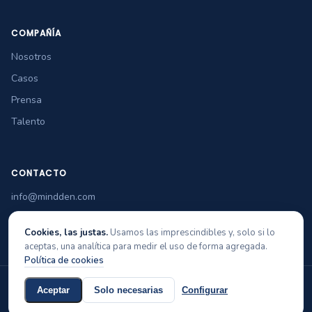
COMPAÑÍA
Nosotros
Casos
Prensa
Talento
CONTACTO
info@mindden.com
+34 965 349 770
Cookies, las justas.
Usamos las imprescindibles y, solo si lo
aceptas, una analítica para medir el uso de forma agregada.
Política de cookies
© 2026 Mindden Soft Tech
Aviso legal
Privacidad
Cookies
Política de calidad
Aceptar
Solo necesarias
Configurar
GRUPO ALINVENTOR DESARROLLO ESTRATEGICO, S.L. · NIF B54963780 ·