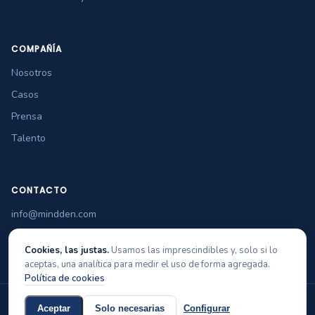
COMPAÑÍA
Nosotros
Casos
Prensa
Talento
CONTACTO
info@mindden.com
+34 965 349 770
Cookies, las justas.
Usamos las imprescindibles y, solo si lo
aceptas, una analítica para medir el uso de forma agregada.
Política de cookies
© 2026 Mindden Soft Tech
Aviso legal
Privacidad
Cookies
Política de calidad
Aceptar
Solo necesarias
Configurar