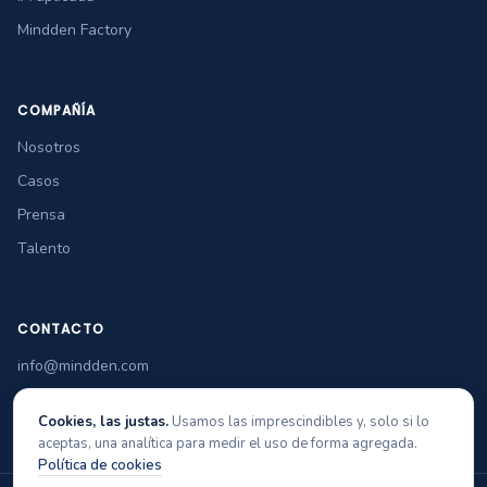
Mindden Factory
COMPAÑÍA
Nosotros
Casos
Prensa
Talento
CONTACTO
info@mindden.com
+34 965 349 770
Cookies, las justas.
Usamos las imprescindibles y, solo si lo
aceptas, una analítica para medir el uso de forma agregada.
Política de cookies
© 2026 Mindden Soft Tech
Aviso legal
Privacidad
Cookies