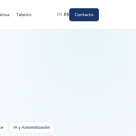
rensa
Talento
Contacto
EN
·
ES
ce
IA y Automatización