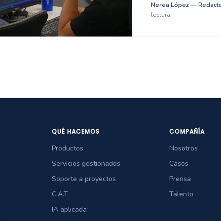
Nerea López — Redacto
lectura
QUÉ HACEMOS
COMPAÑÍA
Productos
Nosotros
Servicios gestionados
Casos
Soporte a proyectos
Prensa
C.A.T
Talento
IA aplicada