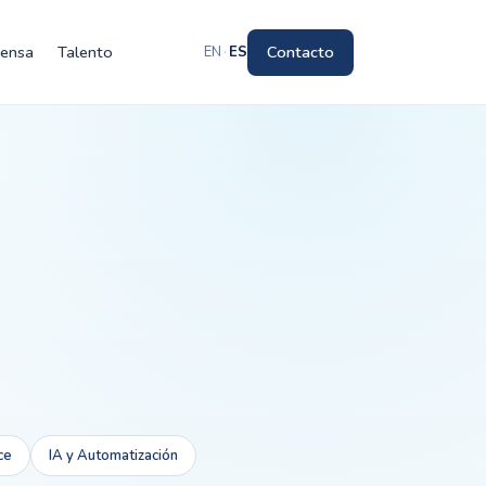
rensa
Talento
Contacto
EN
·
ES
ce
IA y Automatización