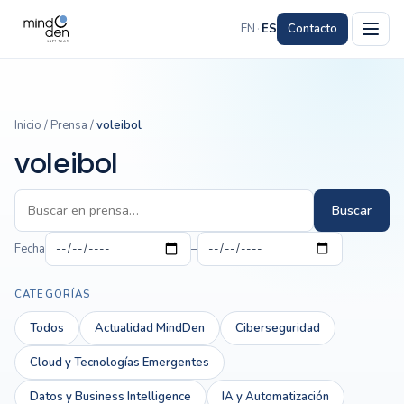
EN
·
ES
Contacto
Inicio
/
Prensa
/
voleibol
voleibol
Buscar
Fecha
–
CATEGORÍAS
Todos
Actualidad MindDen
Ciberseguridad
Cloud y Tecnologías Emergentes
Datos y Business Intelligence
IA y Automatización