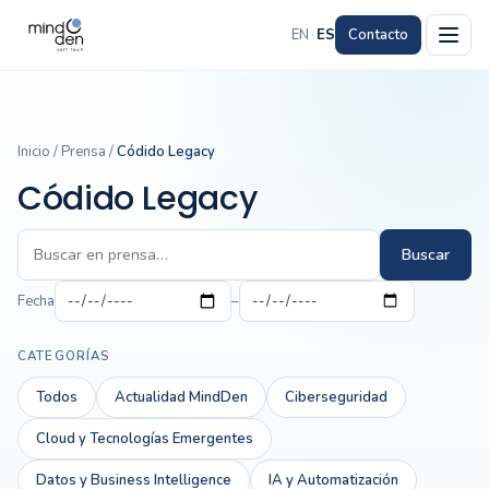
EN
·
ES
Contacto
Inicio
/
Prensa
/
Códido Legacy
Códido Legacy
Buscar
Fecha
–
CATEGORÍAS
Todos
Actualidad MindDen
Ciberseguridad
Cloud y Tecnologías Emergentes
Datos y Business Intelligence
IA y Automatización