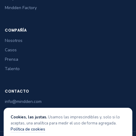
Mindden Factory
COMPAÑÍA
Nosotros
Casos
Prensa
Talento
CONTACTO
info@mindden.com
+34 965 349 770
Cookies, las justas.
Usamos las imprescindibles y, solo si lo
aceptas, una analítica para medir el uso de forma agregada.
Política de cookies
© 2026 Mindden Soft Tech
Aviso legal
Privacidad
Cookies