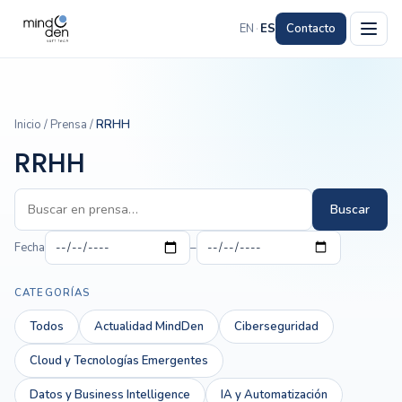
EN
·
ES
Contacto
Inicio
/
Prensa
/
RRHH
RRHH
Buscar
Fecha
–
CATEGORÍAS
Todos
Actualidad MindDen
Ciberseguridad
Cloud y Tecnologías Emergentes
Datos y Business Intelligence
IA y Automatización