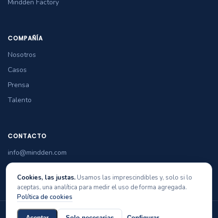
Mindden Factory
COMPAÑÍA
Nosotros
Casos
Prensa
Talento
CONTACTO
info@mindden.com
+34 965 349 770
Cookies, las justas.
Usamos las imprescindibles y, solo si lo
aceptas, una analítica para medir el uso de forma agregada.
Política de cookies
© 2026 Mindden Soft Tech
Aviso legal
Privacidad
Cookies
Política de calidad
Aceptar
Solo necesarias
Configurar