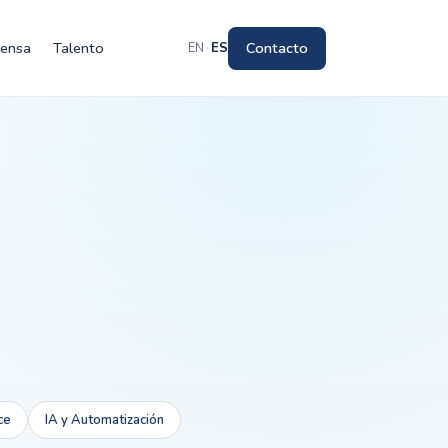
rensa
Talento
Contacto
EN
·
ES
ce
IA y Automatización