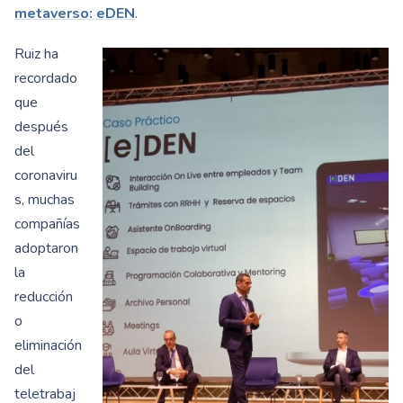
metaverso: eDEN
.
Ruiz ha
recordado
que
después
del
coronaviru
s, muchas
compañías
adoptaron
la
reducción
o
eliminación
del
teletrabaj