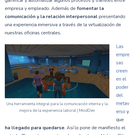
gamificar y automatizar algunos procesos y trámites entre
empresa y empleado. Además de
fomentar la
comunicación y la relación interpersonal
presentando
una experiencia inmersiva a través de la virtualización de
nuestras oficinas centrales.
Las
empre
sas
creen
en el
poder
del
metav
Una herramienta integral para la comunicación interna y la
mejora de la experiencia laboral | MindDen
erso
y
que
ha llegado para quedarse
. Así lo pone de manifiesto el