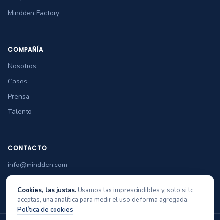
Mindden Factory
COMPAÑÍA
Nosotros
Casos
Prensa
Talento
CONTACTO
info@mindden.com
+34 965 349 770
Cookies, las justas.
Usamos las imprescindibles y, solo si lo
aceptas, una analítica para medir el uso de forma agregada.
Política de cookies
© 2026 Mindden Soft Tech
Aviso legal
Privacidad
Cookies